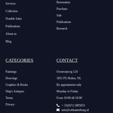
Restoration
Services
Purchase
Collection
Sale
Notable Sales
Publications
Publications
Research
About us
Blog
CATEGORIES
CONTACT
Paintings
Oosterzijweg 124
Drawings
1851 PS Heiloo, NL
Graphics & Books
By appointment only
Ship's Antiques
Monday to Friday
Terms
From 10:00 till 18:00
Privacy
+ 31(0)72-5895051
info@robkattenburg.nl